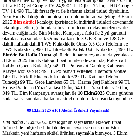
ultra smart teknoloji, ve hazır uygulamalara sahip olan Senna 65 İnç
Ultra HD Qled Google TV 24,900 TL. Dijitsu 55 İnç UHD Google
TV 14,490 TL. lik fırsat fiyatı ile haftanın aktüel ürünü diyebiliriz.
Yeni Bim Kataloğu ile muhteşem ürünlerin bir araya geldiği 3 Ekim
2025
Bim aktüel
kataloğu içerisinde ki indirimli ürünleri devamında
teknoloji aletleri grubundaki fırsat ürünlerinin detay incelemesi ile
devam ettiğimizde Bim Market Kampanya farkı ile 2 yıl garantili
olarak satışa sunulacak Omıx markası ile 8 GB Ram ve 128 GB
dahili hafızalı dahili TWS Kulaklık ile Omıx X5 Cep Telefonu ve
TWS Kulaklık 5,990 TL. Bluetooth Kulak Üstü Kulaklık 1,490 TL.
Bim’de Bu Hafta Cuma
gününden itibaren reyonlarında yer alacak
3 Ekim 2025 Bim Kataloğu fırsat ürünleri devamında; Polosmart
Kablolu Çocuk Kulaklığı 349 TL. Polosmart Gaming Kablosuz
Klavye Mouse Set 549 TL. Polosmart Wirelles Bluetooth Mouse
149 TL. Efektli Bluetooth Kulaklık 699 TL. Katlanır Telefon
Tutacağı 99 TL. Gece Lambası 65 TL. Karma Şarj Kablosu 99 TL.
House Pratic Lcd Yazı Tahtası 16 İnç 549 TL. Yazı Tahtası 10 İnç
349 TL.
Bim Kampanya avantajları ile
10 Ekim2025
Cuma gününe
kadar satışa sunulaca haftanın aktüel ürünleri ilk sırasında diyebiliriz.
09 Ekim 2025 A101 Aktüel Ürünleri Yayınlandı!
Bim aktüel 3 Ekim2025
kataloğunun sayfalarına eklenen fırsat
ürünleri ile müşterilerinin taleplerine cevap verecek olan Bim
Marketin yeni haftanın aktüel ürünleri saymakla bitmiyor. 3 Ekim