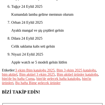
Tuğçe
24 Eylül 2025
Kumandalı lamba gelirse memnun olurum
Orhan
24 Eylül 2025
Ayaklı mangal ve şiş çeşitleri gelsin
Dilara
24 Eylül 2025
Celik saklama kabı seti gelsin
Niyazi
24 Eylül 2025
Apple watch se 5 modeli gelsin lütfen
Etiketler:
3 ekim Bim kataloğu 2025
,
Bim 3 ekim 2025 kataloğu
,
bim aktüel
,
Bim aktüel 3 ekim 2025
,
Bim aktüel ürünler kataloğu
,
bim'de bu hafta Cuma
,
bim'de gelecek hafta kataloğu
,
bim'in
ürünleri
,
Bu hafta Bime gelecek ürünler
BİZİ TAKİP EDİN!