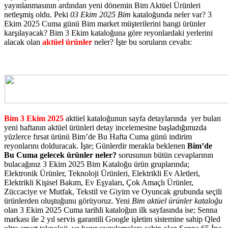
yayınlanmasının ardından yeni dönemin Bim Aktüel Ürünleri
netleşmiş oldu. Peki
03 Ekim 2025 Bim
kataloğunda neler var? 3
Ekim 2025 Cuma günü Bim market müşterilerini hangi ürünler
karşılayacak? Bim 3 Ekim kataloğuna göre reyonlardaki yerlerini
alacak olan
aktüel ürünler
neler? İşte bu soruların cevabı:
Bim 3 Ekim 2025
aktüel kataloğunun sayfa detaylarında yer bulan
yeni haftanın aktüel ürünleri detay incelemesine başladığımızda
yüzlerce fırsat ürünü Bim’de Bu Hafta Cuma günü indirim
reyonlarını dolduracak. İşte; Günlerdir merakla beklenen
Bim’de
Bu Cuma gelecek ürünler neler?
sorusunun bütün cevaplarının
bulacağınız 3 Ekim 2025 Bim Kataloğu ürün gruplarında;
Elektronik Ürünler, Teknoloji Ürünleri, Elektrikli Ev Aletleri,
Elektrikli Kişisel Bakım, Ev Eşyaları, Çok Amaçlı Ürünler,
Züccaciye ve Mutfak, Tekstil ve Giyim ve Oyuncak grubunda seçili
ürünlerden oluştuğunu görüyoruz. Yeni
Bim aktüel ürünler kataloğu
olan 3 Ekim 2025 Cuma tarihli kataloğun ilk sayfasında ise; Senna
markası ile 2 yıl servis garantili Google işletim sistemine sahip Qled