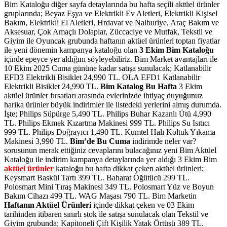
Bim Kataloğu diğer sayfa detaylarında bu hafta seçili aktüel ürünler
gruplarında; Beyaz Eşya ve Elektrikli Ev Aletleri, Elektrikli Kişisel
Bakım, Elektrikli El Aletleri, Hrdavat ve Nalburiye, Araç Bakım ve
Aksesuar, Çok Amaçlı Dolaplar, Züccaciye ve Mutfak, Tekstil ve
Giyim ile Oyuncak grubunda haftanın aktüel ürünleri toptan fiyatlar
ile yeni dönemin kampanya kataloğu olan
3 Ekim Bim Kataloğu
içinde epeyce yer aldığını söyleyebiliriz. Bim Market avantajları ile
10 Ekim 2025 Cuma gününe kadar satışa sunulacak; Katlanabilir
EFD3 Elektrikli Bisiklet 24,990 TL. OLA EFD1 Katlanabilir
Elektrikli Bisiklet 24,990 TL.
Bim Katalog Bu Hafta
3 Ekim
aktüel ürünler fırsatları arasında evlerinizde ihtiyaç duyuğunuz
harika ürünler büyük indirimler ile listedeki yerlerini almış durumda.
İşte; Philips Süpürge 5,490 TL. Philips Buhar Kazanlı Ütü 4,990
TL. Philips Ekmek Kızartma Makinesi 999 TL. Philips Su Isıtıcı
999 TL. Philips Doğrayıcı 1,490 TL. Kumtel Halı Koltuk Yıkama
Makinesi 3,990 TL.
Bim’de
Bu Cuma
indirimde neler var?
sorusunun merak ettiğiniz cevaplarını bulacağınız yeni Bim Aktüel
Kataloğu ile indirim kampanya detaylarında yer aldığı 3 Ekim Bim
aktüel ürünler
kataloğu bu hafta dikkat çeken aktüel ürünleri;
Keysmart Baskül Tartı 399 TL. Baharat Öğütücü 299 TL.
Polosmart Mini Tıraş Makinesi 349 TL. Polosmart Yüz ve Boyun
Bakım Cihazı 499 TL. WAG Maşası 790 TL.
Bim Marketin
Haftanın Aktüel Ürünleri
içinde dikkat çeken ve 03 Ekim
tarihinden itibaren sınırlı stok ile satışa sunulacak olan Tekstil ve
Giyim grubunda; Kapitoneli Çift Kişilik Yatak Örtüsü 389 TL.