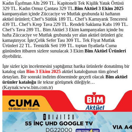
Kadın Eşofman Altı 299 TL. Kapitoneli Tek Kişilik Yatak Örtüsü
329 TL. Kadın Omuz Çantası 329 TL.
Bim Aktüel 3 Ekim 2025
kampanyaları içinde Züccaciye ve Mutfak grubunda ki haftanın
aktüel ürünleri; Chef’s Sütlük 189 TL. Chef’s Karnıyarık Tenceresi
439 TL. Chef’s Krep Tava 229 TL. Rendeli Saklama Kabı 199 TL.
Chef’s Tava 289 TL.
Bim Aktüel 3 Ekim kampanyaları içinde bu
hafta Züccaciye ve Mutfak grubunda
yer alan aktüel ürünleri göz
kamaştırıyor. İşte;Çelik Sefer Tası 309 TL. Tek Fiyat Mutfak
Ürünleri 22 TL. Temizlik Seti 199 TL.
toptan fiyatlarla Cuma
gününden itibaren sizlere sunulacak
3 Ekim
Bim
Aktüel Ürünleri
diyebiliriz.
İşte sizler için incelemesini yaptığımız harika ürünlerle donatılmış bir
katalog olan
Bim 3 Ekim 2025
aktüel kataloğunun tüm görsel
detayları. Bir sonraki indirim döneminde geçerli olacak
Bim aktüel
ürünler kataloğu
ile tekrar görüşmek dileğiyle…
(Kaynak:www.bim.com.tr)