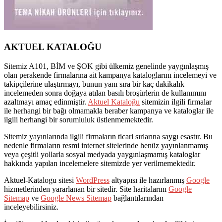
AKTUEL KATALOĞU
Sitemiz A101, BİM ve ŞOK gibi ülkemiz genelinde yaygınlaşmış
olan perakende firmalarına ait kampanya kataloglarını incelemeyi ve
takipçilerine ulaştırmayı, bunun yanı sıra bir kaç dakikalık
incelemeden sonra doğaya atılan basılı broşürlerin de kullanımını
azaltmayı amaç edinmiştir.
Aktuel Kataloğu
sitemizin ilgili firmalar
ile herhangi bir bağı olmamakla beraber kampanya ve kataloglar ile
ilgili herhangi bir sorumluluk üstlenmemektedir.
Sitemiz yayınlarında ilgili firmaların ticari sırlarına saygı esastır. Bu
nedenle firmaların resmi internet sitelerinde henüz yayınlanmamış
veya çeşitli yollarla sosyal medyada yaygınlaşmamış kataloglar
hakkında yapılan incelemelere sitemizde yer verilmemektedir.
Aktuel-Katalogu sitesi
WordPress
altyapısı ile hazırlanmış
Google
hizmetlerinden yararlanan bir sitedir. Site haritalarını
Google
Sitemap
ve
Google News Sitemap
bağlantılarından
inceleyebilirsiniz.