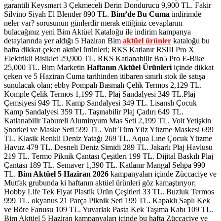
garantili Keysmart 3 Çekmeceli Derin Dondurucu 9,900 TL. Fakir
Silvino Siyah El Blender 890 TL.
Bim’de
Bu Cuma
indirimde
neler var? sorusunun günlerdir merak ettiğiniz cevaplarını
bulacağınız yeni Bim Aktüel Kataloğu ile indirim kampanya
detaylarında yer aldığı 5 Haziran Bim
aktüel ürünler
kataloğu bu
hafta dikkat çeken aktüel ürünleri; RKS Katlanır RSIII Pro X
Elektrikli Bisiklet 29,900 TL. RKS Katlanabilir Bn5 Pro E-Bike
25,000 TL.
Bim Marketin
Haftanın Aktüel Ürünleri
içinde dikkat
çeken ve 5 Haziran Cuma tarihinden itibaren sınırlı stok ile satışa
sunulacak olan; ebby Pompalı Basmalı Çelik Termos 2,129 TL.
Komple Çelik Termos 1,199 TL. Plaj Sandalyesi 349 TL.Plaj
Çemsiyesi 949 TL. Kamp Sandalyesi 349 TL. Lisanslı Çocuk
Kamp Sandalyesi 359 TL. Taşınabilir Plaj Çadırı 649 TL.
Katlanabilir Tabureli Aluminyum Mas Seti 2,199 TL. Voit Yetişkin
Şnorkel ve Maske Seti 599 TL. Voit Tüm Yüz Yüzme Maskesi 699
TL. Klasik Renkli Deniz Yatağı 269 TL. Aqua Lıne Çocuk Yüzme
Havuz 479 TL. Desneli Deniz Simidi 289 TL. Jakarlı Plaj Havlusu
219 TL. Termo Piknik Çantası Çeşitleri 199 TL. Dijital Baskılı Plaj
Çantası 189 TL. Semaver 1,390 TL. Katlanır Mangal Sehpa 990
TL.
Bim Aktüel 5 Haziran 2026
kampanyaları içinde Züccaciye ve
Mutfak grubunda ki haftanın aktüel ürünleri göz kamaştırıyor;
Hobby Life Tek Fiyat Plastik Ürün Çeşitleri 33 TL. Buzluk Termos
999 TL. okyanus 21 Parça Piknik Seti 199 TL. Kapaklı Saplı Kek
ve Böre Fanusu 109 TL. Yuvarlak Pasta Kek Taşıma Kabı 109 TL.
Bim Aktüel 5 Haziran kampanyaları içinde bu hafta Züccaciye ve