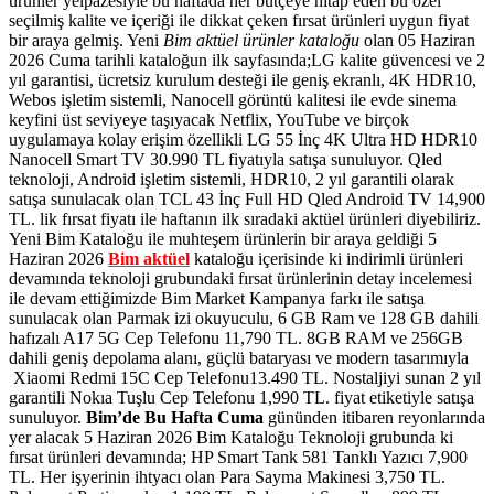
ürünler yelpazesiyle bu haftada her bütçeye hitap eden bu özel
seçilmiş kalite ve içeriği ile dikkat çeken fırsat ürünleri uygun fiyat
bir araya gelmiş. Yeni
Bim aktüel ürünler kataloğu
olan 05 Haziran
2026 Cuma tarihli kataloğun ilk sayfasında;LG kalite güvencesi ve 2
yıl garantisi, ücretsiz kurulum desteği ile geniş ekranlı, 4K HDR10,
Webos işletim sistemli, Nanocell görüntü kalitesi ile evde sinema
keyfini üst seviyeye taşıyacak Netflix, YouTube ve birçok
uygulamaya kolay erişim özellikli LG 55 İnç 4K Ultra HD HDR10
Nanocell Smart TV 30.990 TL fiyatıyla satışa sunuluyor. Qled
teknoloji, Android işletim sistemli, HDR10, 2 yıl garantili olarak
satışa sunulacak olan TCL 43 İnç Full HD Qled Android TV 14,900
TL.
lik fırsat fiyatı ile haftanın ilk sıradaki aktüel ürünleri diyebiliriz.
Yeni Bim Kataloğu ile muhteşem ürünlerin bir araya geldiği 5
Haziran 2026
Bim aktüel
kataloğu içerisinde ki indirimli ürünleri
devamında teknoloji grubundaki fırsat ürünlerinin detay incelemesi
ile devam ettiğimizde Bim Market Kampanya farkı ile satışa
sunulacak olan Parmak izi okuyuculu, 6 GB Ram ve 128 GB dahili
hafızalı A17 5G Cep Telefonu 11,790 TL.
8GB RAM ve 256GB
dahili geniş depolama alanı, güçlü bataryası ve modern tasarımıyla
Xiaomi Redmi 15C Cep Telefonu13.490 TL. Nostaljiyi sunan 2 yıl
garantili Nokıa Tuşlu Cep Telefonu 1,990 TL. fiyat etiketiyle satışa
sunuluyor.
Bim’de Bu Hafta Cuma
gününden itibaren reyonlarında
yer alacak 5 Haziran 2026 Bim Kataloğu Teknoloji grubunda ki
fırsat ürünleri devamında; HP Smart Tank 581 Tanklı Yazıcı 7,900
TL. Her işyerinin ihtyacı olan Para Sayma Makinesi 3,750 TL.