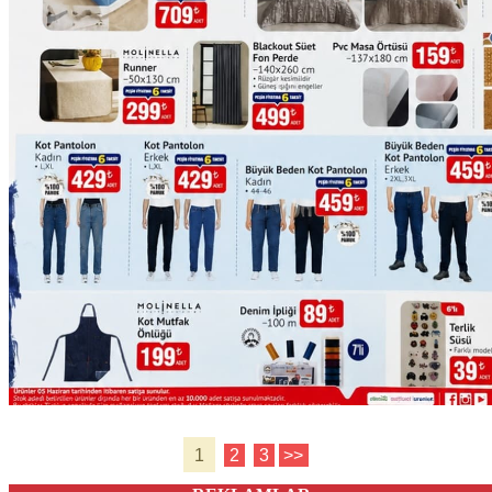
1
2
3
>>