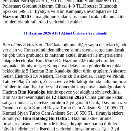
Polosmat Parti speaker 1,190 TL. Polosmart Soundbar 899 TL.
Polosmart Görüntü Aktarım Cihazı 449 TL.Kreuzer Bluetooth
Speaker 599 TL.
fiyatıyla ve
Bim Kampanya avantajları ile
12
Haziran 2026
Cuma gününe kadar satışa sunulacak haftanın aktüel
ürünleri olarak raflardaki yerlerini alacaklar.
11 Haziran 2026 A101 Aktüel Ürünleri Yayınlandı!
Bim aktüel 5 Haziran 2026
kataloğunun diğer sayfa detayları içinde
yer alan ve Cuma gününden itibaren sınırlı sayıda satışa sunulacak
bir çok ürün grubunda ki haftanın aktüel ürünleri ile müşterilerine
hitap edecek olan Bim Market 5 Haziran 2026 aktüel ürünleri
saymakla bitmiyor. İşte; Kampanya detaylarını günlerdir merakla
beklediğiniz 5 Haziran Bim Kataloğu diğer ürün grupları; Ankastre
Setler, Elektrikli Ev Aletleri, Elektrikli Bisikletler, Kamp ve Piknik,
Tatil ve Plaj Ürünleri, Züccaciye ve Mutfak grubunda haftanın fırsat
ürünleri toptan fiyatlar ile yeni dönemin kampanya kataloğu olan 5
Haziran
Bim Kataloğu
içinde epeyce yer aldığını söyleyebiliriz.
Bim Market avantajları ile
12 Haziran 2026
Cuma gününe kadar
satışa sunulacak; ücretsiz kurulum 2 yıl garanti Ocak, Davlumbaz ve
Fırından oluşan Kumtel Beyaz Turbo Cam Ankstre Set 10,950 TL.
Kumtel Siyah Turbo Cam Ankstre Set 10,550 TL. fiyatıyla sizlere
sunuluyor.
Bim Katalog Bu Hafta
5 Haziran aktüel ürünler
fırsatları arasında evlerinizde ihtiyaç duyuğunuz harika ürünler
büyük indirimler ile listedeki yerlerini almış durumda. İşte; 2 yıl