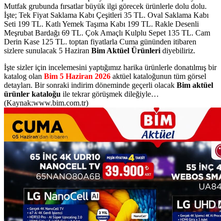
Mutfak grubunda
fırsatlar büyük ilgi görecek ürünlerle dolu dolu.
İşte; Tek Fiyat Saklama Kabı Çeşitleri 35 TL. Oval Saklama Kabı
Seti 199 TL. Katlı Yemek Taşıma Kabı 199 TL. Rakle Desenli
Meşrubat Bardağı 69 TL. Çok Amaçlı Kulplu Sepet 135 TL. Cam
Derin Kase 125 TL.
toptan fiyatlarla Cuma gününden itibaren
sizlere sunulacak 5 Haziran
Bim
Aktüel Ürünleri
diyebiliriz.
İşte sizler için incelemesini yaptığımız harika ürünlerle donatılmış bir
katalog olan
Bim 5 Haziran 2026
aktüel kataloğunun tüm görsel
detayları. Bir sonraki indirim döneminde geçerli olacak
Bim aktüel
ürünler kataloğu
ile tekrar görüşmek dileğiyle…
(Kaynak:www.bim.com.tr)