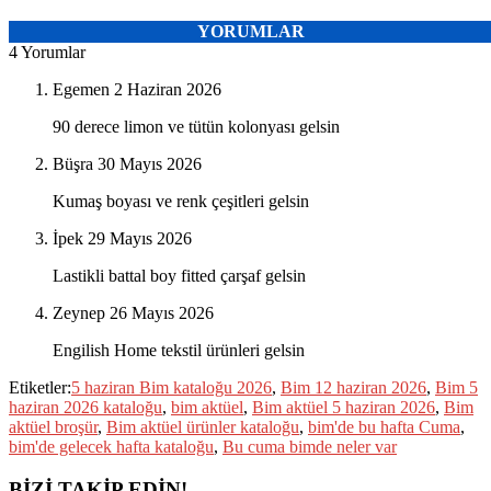
YORUMLAR
4 Yorumlar
Egemen
2 Haziran 2026
90 derece limon ve tütün kolonyası gelsin
Büşra
30 Mayıs 2026
Kumaş boyası ve renk çeşitleri gelsin
İpek
29 Mayıs 2026
Lastikli battal boy fitted çarşaf gelsin
Zeynep
26 Mayıs 2026
Engilish Home tekstil ürünleri gelsin
Etiketler:
5 haziran Bim kataloğu 2026
,
Bim 12 haziran 2026
,
Bim 5
haziran 2026 kataloğu
,
bim aktüel
,
Bim aktüel 5 haziran 2026
,
Bim
aktüel broşür
,
Bim aktüel ürünler kataloğu
,
bim'de bu hafta Cuma
,
bim'de gelecek hafta kataloğu
,
Bu cuma bimde neler var
BİZİ TAKİP EDİN!