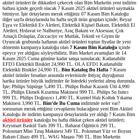
aktüel ürünleri ile dikkatleri çekecek olan Bim Marketin yeni indirim
haftası içinde geçerli olacak 7 Kasım 2025 aktüel ürünleri saymakla
bitmiyor. İşte detaylarını merak ettiğiniz 07 Kasım Bim Kataloğu
diğer sayfa detaylarında bu hafta seçili ürün grupları içinde; Beyaz
Eşya ve Elektrikli Ev Aletleri, Elektrikli Kişisel Bakım, Elektrikli El
Aletleri, Hrdavat ve Nalburiye, Araç Bakım ve Aksesuar, Çok
Amaçlı Dolaplar, Züccaciye ve Mutfak, Tekstil ve Giyim ile
Oyuncak grubunda haftanın aktüel ürünleri toptan fiyatlar ile yeni
dönemin kampanya kataloğu olan
7 Kasım Bim Kataloğu
içinde
epeyce yer aldığını söyleyebiliriz. Bim Market avantajları ile 14
Kasım 2025 Cuma gününe kadar satışa sunulacak; Katlanabilir
EFD3 Elektrikli Bisiklet 24,990 TL. OLA EFD1 Katlanabilir
Elektrikli Bisiklet 24,990 TL.
Bim Katalog Bu Hafta
7 Kasım
aktüel ürünler fırsatları arasında evlerinizde ihtiyaç duyuğunuz
harika ürünler büyük indirimler ile listedeki yerlerini almış durumda.
İşte; Philips Süpürge 5,490 TL. Philips Buhar Kazanlı Ütü 4,990
TL. Philips Ekmek Kızartma Makinesi 999 TL. Philips Su Isıtıcı
999 TL. Philips Doğrayıcı 1,490 TL. Kumtel Halı Koltuk Yıkama
Makinesi 3,990 TL.
Bim’de
Bu Cuma
indirimde neler var?
sorusunun merak ettiğiniz cevaplarını bulacağınız yeni Bim Aktüel
Kataloğu ile indirim kampanya detaylarında yer aldığı 7 Kasım Bim
aktüel ürünler
kataloğu bu hafta dikkat çeken aktüel ürünleri;
Keysmart Baskül Tartı 399 TL. Baharat Öğütücü 299 TL.
Polosmart Mini Tıraş Makinesi 349 TL. Polosmart Yüz ve Boyun
Bakım Cihazı 499 TL. WAG Maşası 790 TL.
Bim Marketin