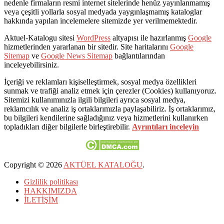
nedenle firmaların resmi internet sitelerinde henüz yayınlanmamış
veya çeşitli yollarla sosyal medyada yaygınlaşmamış kataloglar
hakkında yapılan incelemelere sitemizde yer verilmemektedir.
Aktuel-Katalogu sitesi
WordPress
altyapısı ile hazırlanmış
Google
hizmetlerinden yararlanan bir sitedir. Site haritalarını
Google
Sitemap
ve
Google News Sitemap
bağlantılarından
inceleyebilirsiniz.
İçeriği ve reklamları kişiselleştirmek, sosyal medya özellikleri
sunmak ve trafiği analiz etmek için çerezler (Cookies) kullanıyoruz.
Sitemizi kullanımınızla ilgili bilgileri ayrıca sosyal medya,
reklamcılık ve analiz iş ortaklarımızla paylaşabiliriz. İş ortaklarımız,
bu bilgileri kendilerine sağladığınız veya hizmetlerini kullanırken
topladıkları diğer bilgilerle birleştirebilir.
Ayrıntıları inceleyin
Copyright © 2026
AKTÜEL KATALOĞU
.
Gizlilik politikası
HAKKIMIZDA
İLETİŞİM