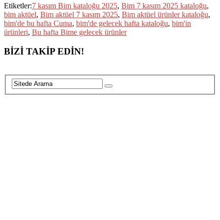
Etiketler:
7 kasım Bim kataloğu 2025
,
Bim 7 kasım 2025 kataloğu
,
bim aktüel
,
Bim aktüel 7 kasım 2025
,
Bim aktüel ürünler kataloğu
,
bim'de bu hafta Cuma
,
bim'de gelecek hafta kataloğu
,
bim'in
ürünleri
,
Bu hafta Bime gelecek ürünler
BİZİ TAKİP EDİN!