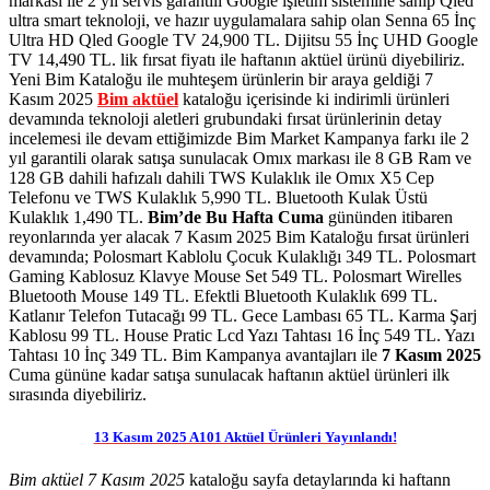
markası ile 2 yıl servis garantili Google işletim sistemine sahip Qled
ultra smart teknoloji, ve hazır uygulamalara sahip olan Senna 65 İnç
Ultra HD Qled Google TV 24,900 TL. Dijitsu 55 İnç UHD Google
TV 14,490 TL. lik fırsat fiyatı ile haftanın aktüel ürünü diyebiliriz.
Yeni Bim Kataloğu ile muhteşem ürünlerin bir araya geldiği 7
Kasım 2025
Bim aktüel
kataloğu içerisinde ki indirimli ürünleri
devamında teknoloji aletleri grubundaki fırsat ürünlerinin detay
incelemesi ile devam ettiğimizde Bim Market Kampanya farkı ile 2
yıl garantili olarak satışa sunulacak Omıx markası ile 8 GB Ram ve
128 GB dahili hafızalı dahili TWS Kulaklık ile Omıx X5 Cep
Telefonu ve TWS Kulaklık 5,990 TL. Bluetooth Kulak Üstü
Kulaklık 1,490 TL.
Bim’de Bu Hafta Cuma
gününden itibaren
reyonlarında yer alacak 7 Kasım 2025 Bim Kataloğu fırsat ürünleri
devamında; Polosmart Kablolu Çocuk Kulaklığı 349 TL. Polosmart
Gaming Kablosuz Klavye Mouse Set 549 TL. Polosmart Wirelles
Bluetooth Mouse 149 TL. Efektli Bluetooth Kulaklık 699 TL.
Katlanır Telefon Tutacağı 99 TL. Gece Lambası 65 TL. Karma Şarj
Kablosu 99 TL. House Pratic Lcd Yazı Tahtası 16 İnç 549 TL. Yazı
Tahtası 10 İnç 349 TL.
Bim Kampanya avantajları ile
7 Kasım 2025
Cuma gününe kadar satışa sunulacak haftanın aktüel ürünleri ilk
sırasında diyebiliriz.
13 Kasım 2025 A101 Aktüel Ürünleri Yayınlandı!
Bim aktüel 7 Kasım 2025
kataloğu sayfa detaylarında ki haftann