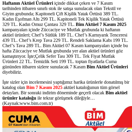
Haftanın Aktüel Ürünleri
içinde dikkat çeken ve 7 Kasım
tarihinden itibaren sınırlı stok ile satışa sunulacak olan Tekstil ve
Giyim grubunda; Kapitoneli Çift Kişilik Yatak Örtüsü 389 TL.
Kadın Eşofman Altı 299 TL. Kapitoneli Tek Kişilik Yatak Örtüsü
329 TL. Kadın Omuz Çantası 329 TL.
Bim Aktüel 7 Kasım 2025
kampanyaları içinde Züccaciye ve Mutfak grubunda ki haftanın
aktüel ürünleri; Chef’s Sütlük 189 TL. Chef’s Karnıyarık Tenceresi
439 TL. Chef’s Krep Tava 229 TL. Rendeli Saklama Kabı 199 TL.
Chef’s Tava 289 TL.
Bim Aktüel 07 Kasım kampanyaları içinde bu
hafta Züccaciye ve Mutfak grubunda
yer alan aktüel ürünleri göz
kamaştırıyor. İşte;Çelik Sefer Tası 309 TL. Tek Fiyat Mutfak
Ürünleri 22 TL. Temizlik Seti 199 TL.
toptan fiyatlarla Cuma
gününden itibaren sizlere sunulacak
7 Kasım
Bim
Aktüel Ürünleri
diyebiliriz.
İşte sizler için incelemesini yaptığımız harika ürünlerle donatılmış bir
katalog olan
Bim 7 Kasım 2025
aktüel kataloğunun tüm görsel
detayları. Bir sonraki indirim döneminde geçerli olacak
Bim aktüel
ürünler kataloğu
ile tekrar görüşmek dileğiyle…
(Kaynak:www.bim.com.tr)