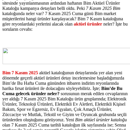
sitesinde yayınlanmasının ardından haftanın Bim Aktüel Ürünler
Kataloğu kampanya detayları belli oldu. Peki
7 Kasım 2025 Bim
kataloğunda neler var? 7 Kasım 2025 Cuma günü Bim market
müşterilerini hangi ürünler karşılayacak? Bim 7 Kasım kataloğuna
göre reyonlardaki yerlerini alacak olan
aktüel ürünler
neler? İşte bu
soruların cevabı:
Bim 7 Kasım 2025
aktüel kataloğunun detaylarında yer alan yeni
dönemde geçerli aktüel ürünleri detay incelemesine başladığımızda
Bim’de Bu Hafta Cuma gününden itibaren indirim reyonlarında
harika fırsat ürünleri ile dolacağını söyleyebiliriz. İşte;
Bim’de Bu
Cuma gelecek ürünler neler?
sorusunun merak edilen cevaplarının
yer aldığı 7 Kasım 2025 Bim Kataloğu ürün gruplarında; Elektronik
Ürünler, Teknoloji Ürünleri, Elektrikli Ev Aletleri, Elektrikli Kişisel
Bakım, Spor ve Egzersiz, Ev Eşyaları, Çok Amaçlı Ürünler,
Züccaciye ve Mutfak, Tekstil ve Giyim ve Oyuncak grubunda seçili
ürünlerden oluştuğunu görüyoruz. Yeni
Bim aktüel ürünler kataloğu
olan 7 Kasım 2025 Cuma tarihli kataloğun ilk sayfasında ise; Senna