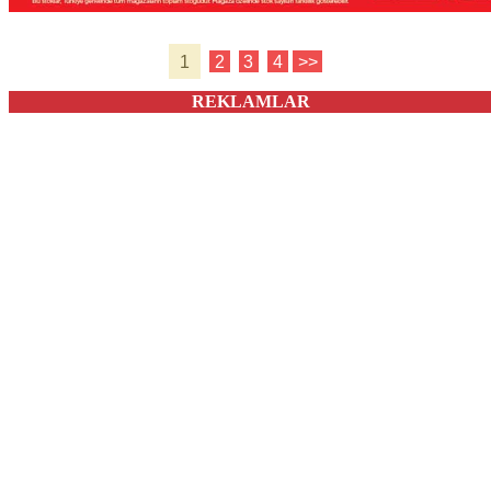
1
2
3
4
>>
REKLAMLAR