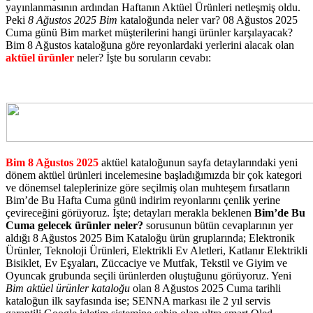
yayınlanmasının ardından Haftanın Aktüel Ürünleri netleşmiş oldu.
Peki
8 Ağustos 2025 Bim
kataloğunda neler var? 08 Ağustos 2025
Cuma günü Bim market müşterilerini hangi ürünler karşılayacak?
Bim 8 Ağustos kataloğuna göre reyonlardaki yerlerini alacak olan
aktüel ürünler
neler? İşte bu soruların cevabı:
Bim 8 Ağustos 2025
aktüel kataloğunun sayfa detaylarındaki yeni
dönem aktüel ürünleri incelemesine başladığımızda bir çok kategori
ve dönemsel taleplerinize göre seçilmiş olan muhteşem fırsatların
Bim’de Bu Hafta Cuma günü indirim reyonlarını çenlik yerine
çevireceğini görüyoruz. İşte; detayları merakla beklenen
Bim’de Bu
Cuma gelecek ürünler neler?
sorusunun bütün cevaplarının yer
aldığı 8 Ağustos 2025 Bim Kataloğu ürün gruplarında; Elektronik
Ürünler, Teknoloji Ürünleri, Elektrikli Ev Aletleri, Katlanır Elektrikli
Bisiklet, Ev Eşyaları, Züccaciye ve Mutfak, Tekstil ve Giyim ve
Oyuncak grubunda seçili ürünlerden oluştuğunu görüyoruz. Yeni
Bim aktüel ürünler kataloğu
olan 8 Ağustos 2025 Cuma tarihli
kataloğun ilk sayfasında ise; SENNA markası ile 2 yıl servis