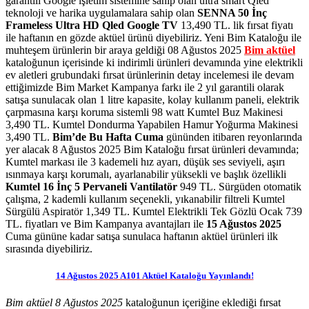
garantili Google işletim sistemine sahip olan ultra smart Qled
teknoloji ve harika uygulamalara sahip olan
SENNA 50 İnç
Frameless Ultra HD Qled Google TV
13,490 TL. lik fırsat fiyatı
ile haftanın en gözde aktüel ürünü diyebiliriz. Yeni Bim Kataloğu ile
muhteşem ürünlerin bir araya geldiği 08 Ağustos 2025
Bim aktüel
kataloğunun içerisinde ki indirimli ürünleri devamında yine elektrikli
ev aletleri grubundaki fırsat ürünlerinin detay incelemesi ile devam
ettiğimizde Bim Market Kampanya farkı ile 2 yıl garantili olarak
satışa sunulacak olan 1 litre kapasite, kolay kullanım paneli, elektrik
çarpmasına karşı koruma sistemli 98 watt Kumtel Buz Makinesi
3,490 TL. Kumtel Dondurma Yapabilen Hamur Yoğurma Makinesi
3,490 TL.
Bim’de Bu Hafta Cuma
gününden itibaren reyonlarında
yer alacak 8 Ağustos 2025 Bim Kataloğu fırsat ürünleri devamında;
Kumtel markası ile 3 kademeli hız ayarı, düşük ses seviyeli, aşırı
ısınmaya karşı korumalı, ayarlanabilir yüksekli ve başlık özellikli
Kumtel 16 İnç 5 Pervaneli Vantilatör
949 TL. Sürgüden otomatik
çalışma, 2 kademli kullanım seçenekli, yıkanabilir filtreli Kumtel
Sürgülü Aspiratör 1,349 TL. Kumtel Elektrikli Tek Gözlü Ocak 739
TL.
fiyatları ve Bim Kampanya avantajları ile
15 Ağustos 2025
Cuma gününe kadar satışa sunulaca haftanın aktüel ürünleri ilk
sırasında diyebiliriz.
14 Ağustos 2025 A101 Aktüel Kataloğu Yayınlandı!
Bim aktüel 8 Ağustos 2025
kataloğunun içeriğine eklediği fırsat