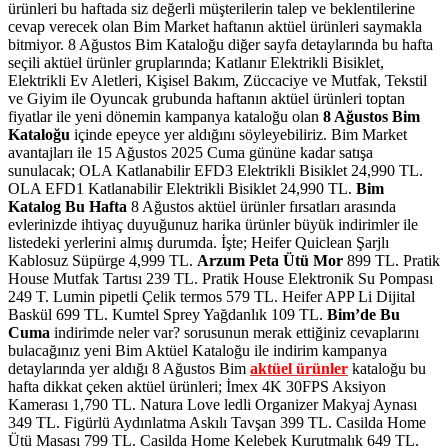
ürünleri bu haftada siz değerli müşterilerin talep ve beklentilerine
cevap verecek olan Bim Market haftanın aktüel ürünleri saymakla
bitmiyor. 8 Ağustos Bim Kataloğu diğer sayfa detaylarında bu hafta
seçili aktüel ürünler gruplarında; Katlanır Elektrikli Bisiklet,
Elektrikli Ev Aletleri, Kişisel Bakım, Züccaciye ve Mutfak, Tekstil
ve Giyim ile Oyuncak grubunda haftanın aktüel ürünleri toptan
fiyatlar ile yeni dönemin kampanya kataloğu olan
8 Ağustos Bim
Kataloğu
içinde epeyce yer aldığını söyleyebiliriz. Bim Market
avantajları ile 15 Ağustos 2025 Cuma gününe kadar satışa
sunulacak; OLA Katlanabilir EFD3 Elektrikli Bisiklet 24,990 TL.
OLA EFD1 Katlanabilir Elektrikli Bisiklet 24,990 TL.
Bim
Katalog Bu Hafta
8 Ağustos aktüel ürünler fırsatları arasında
evlerinizde ihtiyaç duyuğunuz harika ürünler büyük indirimler ile
listedeki yerlerini almış durumda. İşte; Heifer Quiclean Şarjlı
Kablosuz Süpürge 4,999 TL.
Arzum Peta Ütü Mor
899 TL. Pratik
House Mutfak Tartısı 239 TL. Pratik House Elektronik Su Pompası
249 T. Lumin pipetli Çelik termos 579 TL. Heifer APP Li Dijital
Baskül 699 TL. Kumtel Sprey Yağdanlık 109 TL.
Bim’de
Bu
Cuma
indirimde neler var? sorusunun merak ettiğiniz cevaplarını
bulacağınız yeni Bim Aktüel Kataloğu ile indirim kampanya
detaylarında yer aldığı 8 Ağustos Bim
aktüel ürünler
kataloğu bu
hafta dikkat çeken aktüel ürünleri; İmex 4K 30FPS Aksiyon
Kamerası 1,790 TL. Natura Love ledli Organizer Makyaj Aynası
349 TL. Figürlü Aydınlatma Askılı Tavşan 399 TL. Casilda Home
Ütü Masası 799 TL. Casilda Home Kelebek Kurutmalık 649 TL.