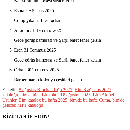
Kahve sunum köşesi süsleri gelsin
Esma
2 Ağustos 2025
Çorap yıkama filesi gelsin
Anonim
31 Temmuz 2025
Gece görüş kamerası ve Şarjlı baret fener gelsin
Eren
31 Temmuz 2025
Gece görüş kamerası ve Şarjlı baret fener gelsin
Orhan
30 Temmuz 2025
Barber marka kolonya çeşitleri gelsin
Etiketler:
8 ağustos Bim kataloğu 2025
,
Bim 8 ağustos 2025
kataloğu
,
bim aktüel
,
Bim aktüel 8 ağustos 2025
,
Bim Aktüel
Ürünler
,
Bim katalog bu hafta 2025
,
bim'de bu hafta Cuma
,
bim'de
gelecek hafta kataloğu
BİZİ TAKİP EDİN!