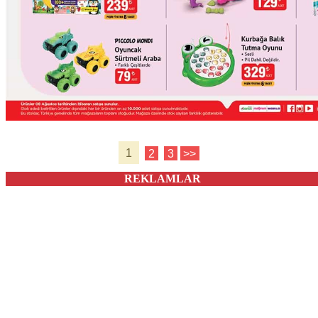
1
2
3
>>
REKLAMLAR