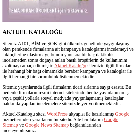
AKTUEL KATALOĞU
Sitemiz A101, BİM ve ŞOK gibi ülkemiz genelinde yaygınlaşmış
olan perakende firmalarına ait kampanya kataloglarını incelemeyi ve
takipçilerine ulaştırmayı, bunun yanı sıra bir kaç dakikalık
incelemeden sonra doğaya atılan basılı broşürlerin de kullanımını
azaltmayı amaç edinmiştir.
Aktuel Kataloğu
sitemizin ilgili firmalar
ile herhangi bir bağı olmamakla beraber kampanya ve kataloglar ile
ilgili herhangi bir sorumluluk üstlenmemektedir.
Sitemiz yayınlarında ilgili firmaların ticari sırlarına saygı esastır. Bu
nedenle firmaların resmi internet sitelerinde henüz yayınlanmamış
veya çeşitli yollarla sosyal medyada yaygınlaşmamış kataloglar
hakkında yapılan incelemelere sitemizde yer verilmemektedir.
Aktuel-Katalogu sitesi
WordPress
altyapısı ile hazırlanmış
Google
hizmetlerinden yararlanan bir sitedir. Site haritalarını
Google
Sitemap
ve
Google News Sitemap
bağlantılarından
inceleyebilirsiniz.