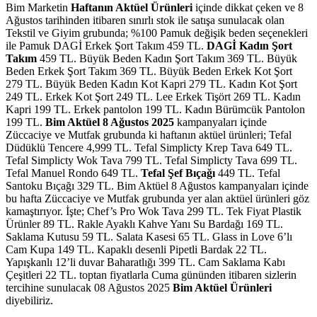
Bim Marketin
Haftanın Aktüel Ürünleri
içinde dikkat çeken ve 8
Ağustos tarihinden itibaren sınırlı stok ile satışa sunulacak olan
Tekstil ve Giyim grubunda; %100 Pamuk değişik beden seçenekleri
ile Pamuk DAGİ Erkek Şort Takım 459 TL.
DAGİ Kadın Şort
Takım
459 TL. Büyük Beden Kadın Şort Takım 369 TL. Büyük
Beden Erkek Şort Takım 369 TL. Büyük Beden Erkek Kot Şort
279 TL. Büyük Beden Kadın Kot Kapri 279 TL. Kadın Kot Şort
249 TL. Erkek Kot Şort 249 TL. Lee Erkek Tişört 269 TL. Kadın
Kapri 199 TL. Erkek pantolon 199 TL. Kadın Bürümcük Pantolon
199 TL.
Bim Aktüel 8 Ağustos 2025
kampanyaları içinde
Züccaciye ve Mutfak grubunda ki haftanın aktüel ürünleri; Tefal
Düdüklü Tencere 4,999 TL. Tefal Simplicty Krep Tava 649 TL.
Tefal Simplicty Wok Tava 799 TL. Tefal Simplicty Tava 699 TL.
Tefal Manuel Rondo 649 TL.
Tefal Şef Bıçağı
449 TL. Tefal
Santoku Bıçağı 329 TL.
Bim Aktüel 8 Ağustos kampanyaları içinde
bu hafta Züccaciye ve Mutfak grubunda
yer alan aktüel ürünleri göz
kamaştırıyor. İşte; Chef’s Pro Wok Tava 299 TL. Tek Fiyat Plastik
Ürünler 89 TL. Rakle Ayaklı Kahve Yanı Su Bardağı 169 TL.
Saklama Kutusu 59 TL. Salata Kasesi 65 TL. Glass in Love 6’lı
Cam Kupa 149 TL. Kapaklı desenli Pipetli Bardak 22 TL.
Yapışkanlı 12’li duvar Baharatlığı 399 TL. Cam Saklama Kabı
Çeşitleri 22 TL.
toptan fiyatlarla Cuma gününden itibaren sizlerin
tercihine sunulacak
08 Ağustos 2025
Bim
Aktüel Ürünleri
diyebiliriz.