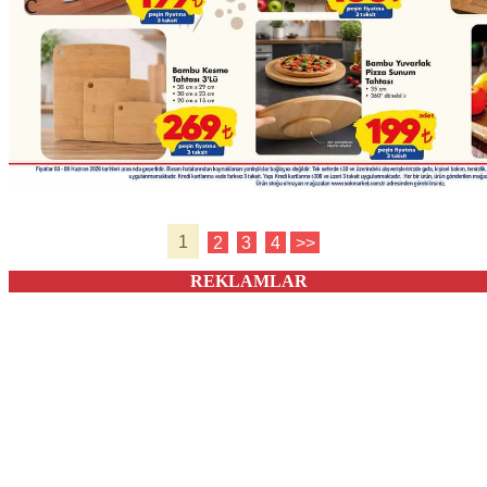
1
2
3
4
>>
REKLAMLAR