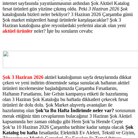
internet sayfasında yayınlanmasının ardından Şok Aktüel Katalog
fırsat ürünleri gün yüzüne çıkmış oldu. Peki
3 Haziran 2026 Şok
kataloğunda bizleri neler bekliyor? 3 Haziran 2026 Çarşamba günü
Şok market müşterileri hangi ürünlerle karşılaşacaklar? Şok 3
Haziran kataloğuna göre reyonlardaki yerlerini alacak olan yeni
aktüel ürünler
neler? İşte bu soruların cevabı:
Şok 3 Haziran 2026
aktüel kataloğunun sayfa detaylarında dikkat
çeken ve yeni indirim döneminde satışa sunulacak haftanın aktüel
ürünleri incelemesine başladığımızda Çarşamba Fırsatlarını,
Haftanın Fırsatlarını, İste Gelsin kampanya etiketi ile hazırlanmış
olan 3 Haziran Şok Kataloğu bu haftada dikkatleri çekecek fırsat
ürünleri ile dolu dolu. Şok Market alışveriş avantajları ile
hazırlanmış olan
Şok’ta Bu Hafta İndirimde neler var?
sorusunun
merak ettiğiniz tüm cevaplarının bulacağınız 3 Haziran Şok Aktüel
kapsamında her zaman olduğu gibi Hem Şok’ta Hemde Cepte
Şok’ta 10 Haziran 2026 Çarşamba tarihine kadar satışta olacak
Şok
Katalog
bu hafta
fırsatlarda; Elektrikli Ev Aleleri, Tekstil ve Giyim,