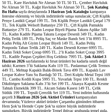
50 TL. Kare Havluluk Ne Alırsan 50 TL 50 TL. Çember Havluluk
Ne Alırsan 50 TL. Kağıt Havluluk Ne Alırsan 50 TL.
Şok Katalog
Bu Hafta
sayfa detaylarında
3 Haziran Şok Kataloğu
kampanya
listesine eklenmiş ve büyük indirimlerle satışa sunulacak; Çift Kişilik
Penye Lastikli Çarşaf 199 TL. Tek Kişilik Penye Lastikli Çarşaf 179
TL. Tek Kişilik Welsoft Battaniye 259 TL. Çift Kişilik Pamuklu
Battaniye 279 TL. Kadın Leopar Biyeli Pijama Takımı Aplike 349
TL. Kadın Kadife Pijama Takımı Leopar Desenli 349 TL. Kadın
Pelüş Terlik 189 TL. Pelüş Saç ve Maske Bandı Seti 3’lü 8995 TL.
Kadın Pelüş Alt Giyim Leopar Biyeli 149 TL. Kadın Pelüş
Ponponlu Taban Terlik 249 TL. Kadın Desenli Kemer 6995 TL.
Kadın Tekli Soket Çorap 6995 TL. 2’li Kadın Soket Çorap 3995
TL. Kadife Paspas Çeşitleri Hoş Geldiniz 7995 TL.
Şok Aktüel 3
Haziran 2026
sayfalarında ki fırsat ürünleri bu kadarla sınırlı değil
tabiki; Karmen 3’lü Saklama Kabı 119 TL. Paslanmaz Çelik Termos
449 TL. Mehtap Kapaklı Balık-Börek Tava 499 TL. Kapaklı Lav
Leopar Kahve Yanı Su Bardağı 50 TL. Deri Kulplu Metal Tepsi 169
TL. Cambu Kedili Kupa 5995 TL. Yuvarlak Tepsi 100 TL. Renkli
Dikdörtgen Saklama Kabı 3’lü Set 199 TL. Akasya Kapaklı Kesme
Tahtalı Ekmeklik 399 TL. Akcam Salata Kasesi 149 TL. Çelik
Sütlük 199 TL. Tepsili Çerezlik Set 119 TL.
Yeni indirim haftasında
geçerli
3 Haziran 2026 Şok Aktüel
Ürünleri
kampanyaları
devamında; Yüzlerce aktüel ürünler
Çarşamba gününden itibaren
Hem Şok’ta Hemde Cepte Şok’ta
sizlere
büyük indirimlerle
sunulurken. Büyük indirimlerle Temel ihtiyaç grubunda temel gıda,