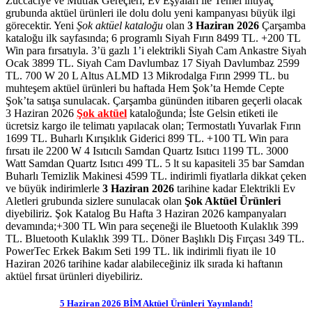
Züccaciye ve Mutfak Gereçleri, Ev Eşyaları ile Temel ihtiyaç
grubunda aktüel ürünleri ile dolu dolu yeni kampanyası büyük ilgi
görecektir. Yeni
Şok aktüel kataloğu
olan
3 Haziran 2026
Çarşamba
kataloğu ilk sayfasında; 6 programlı Siyah Fırın 8499 TL. +200 TL
Win para fırsatıyla. 3’ü gazlı 1’i elektrikli Siyah Cam Ankastre Siyah
Ocak 3899 TL. Siyah Cam Davlumbaz 17 Siyah Davlumbaz 2599
TL. 700 W 20 L Altus ALMD 13 Mikrodalga Fırın 2999 TL.
bu
muhteşem aktüel ürünleri bu haftada Hem Şok’ta Hemde Cepte
Şok’ta satışa sunulacak. Çarşamba gününden itibaren geçerli olacak
3 Haziran 2026
Şok aktüel
kataloğunda; İste Gelsin etiketi ile
ücretsiz kargo ile telimatı yapılacak olan; Termostatlı Yuvarlak Fırın
1699 TL. Buharlı Kırışıklık Giderici 899 TL. +100 TL Win para
fırsatı ile 2200 W 4 Isıtıcılı Samdan Quartz Isıtıcı 1199 TL. 3000
Watt Samdan Quartz Isıtıcı 499 TL. 5 lt su kapasiteli 35 bar Samdan
Buharlı Temizlik Makinesi 4599 TL.
indirimli fiyatlarla dikkat çeken
ve büyük indirimlerle
3 Haziran 2026
tarihine kadar Elektrikli Ev
Aletleri grubunda sizlere sunulacak olan
Şok Aktüel Ürünleri
diyebiliriz. Şok Katalog Bu Hafta 3 Haziran 2026 kampanyaları
devamında;+300 TL Win para seçeneği ile Bluetooth Kulaklık 399
TL. Bluetooth Kulaklık 399 TL. Döner Başlıklı Diş Fırçası 349 TL.
PowerTec Erkek Bakım Seti 199 TL.
lik indirimli fiyatı ile 10
Haziran 2026 tarihine kadar alabileceğiniz ilk sırada ki haftanın
aktüel fırsat ürünleri diyebiliriz.
5 Haziran 2026 BİM Aktüel Ürünleri Yayınlandı!