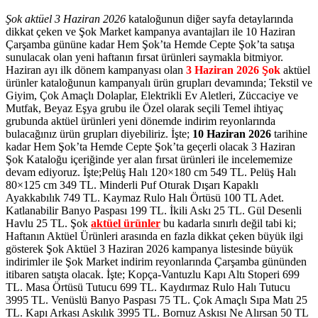
Şok aktüel 3 Haziran 2026
kataloğunun diğer sayfa detaylarında
dikkat çeken ve Şok Market kampanya avantajları ile 10 Haziran
Çarşamba gününe kadar Hem Şok’ta Hemde Cepte Şok’ta satışa
sunulacak olan yeni haftanın fırsat ürünleri saymakla bitmiyor.
Haziran ayı ilk dönem kampanyası olan
3 Haziran 2026 Şok
aktüel
ürünler kataloğunun kampanyalı ürün grupları devamında; Tekstil ve
Giyim, Çok Amaçlı Dolaplar, Elektrikli Ev Aletleri, Züccaciye ve
Mutfak, Beyaz Eşya grubu ile Özel olarak seçili Temel ihtiyaç
grubunda aktüel ürünleri yeni dönemde indirim reyonlarında
bulacağınız ürün grupları diyebiliriz. İşte;
10 Haziran 2026
tarihine
kadar Hem Şok’ta Hemde Cepte Şok’ta geçerli olacak 3 Haziran
Şok Kataloğu içeriğinde yer alan fırsat ürünleri ile incelememize
devam ediyoruz. İşte;Pelüş Halı 120×180 cm 549 TL. Pelüş Halı
80×125 cm 349 TL. Minderli Puf Oturak Dışarı Kapaklı
Ayakkabılık 749 TL. Kaymaz Rulo Halı Örtüsü 100 TL Adet.
Katlanabilir Banyo Paspası 199 TL. İkili Askı 25 TL. Gül Desenli
Havlu 25 TL.
Şok
aktüel ürünler
bu kadarla sınırlı değil tabi ki;
Haftanın Aktüel Ürünleri arasında en fazla dikkat çeken büyük ilgi
gösterek Şok Aktüel 3 Haziran 2026 kampanya listesinde büyük
indirimler ile Şok Market indirim reyonlarında Çarşamba gününden
itibaren satışta olacak. İşte; Kopça-Vantuzlu Kapı Altı Stoperi 699
TL. Masa Örtüsü Tutucu 699 TL. Kaydırmaz Rulo Halı Tutucu
3995 TL. Venüslü Banyo Paspası 75 TL. Çok Amaçlı Sıpa Matı 25
TL. Kapı Arkası Askılık 3995 TL. Bornuz Askısı Ne Alırsan 50 TL