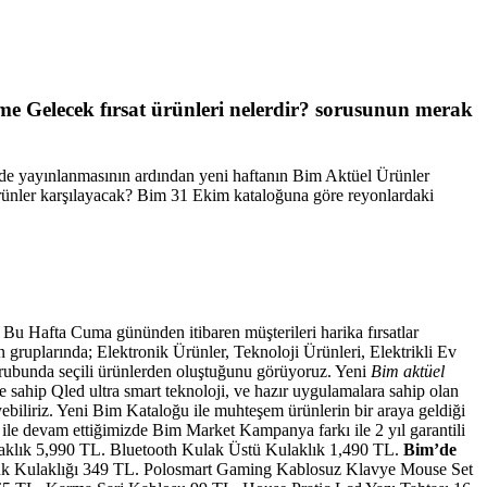
me Gelecek fırsat ürünleri nelerdir? sorusunun merak
sinde yayınlanmasının ardından yeni haftanın Bim Aktüel Ürünler
ünler karşılayacak? Bim 31 Ekim kataloğuna göre reyonlardaki
Bu Hafta Cuma gününden itibaren müşterileri harika fırsatlar
ruplarında; Elektronik Ürünler, Teknoloji Ürünleri, Elektrikli Ev
grubunda seçili ürünlerden oluştuğunu görüyoruz. Yeni
Bim aktüel
e sahip Qled ultra smart teknoloji, ve hazır uygulamalara sahip olan
biliriz. Yeni Bim Kataloğu ile muhteşem ürünlerin bir araya geldiği
i ile devam ettiğimizde Bim Market Kampanya farkı ile 2 yıl garantili
aklık 5,990 TL. Bluetooth Kulak Üstü Kulaklık 1,490 TL.
Bim’de
ocuk Kulaklığı 349 TL. Polosmart Gaming Kablosuz Klavye Mouse Set