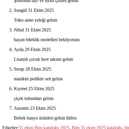
Şordonlu tayt ve uyku çorabı gelsin
Songül
31 Ekim 2025
Triko anne yeleği gelsin
Nihal
31 Ekim 2025
bayan bileklik modelleri bekliyorum
Ayda
29 Ekim 2025
Lisansli çocuk bere takımı gelsin
Serap
28 Ekim 2025
manikür pedikür seti gelsin
Kıymet
25 Ekim 2025
çiçek tohumları gelsin
Anonim
23 Ekim 2025
Bebek banyo ürünleri gelsin lütfen
Etiketler:
31 ekim Bim kataloğu 2025
,
Bim 31 ekim 2025 kataloğu
,
bi