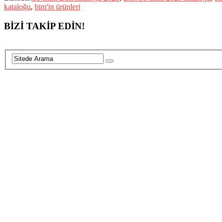
kataloğu
,
bim'in ürünleri
BİZİ TAKİP EDİN!