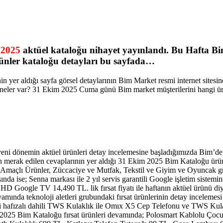
 2025
aktüel kataloğu nihayet yayınlandı. Bu Hafta Bi
ünler kataloğu detayları bu sayfada…
nin yer aldığı sayfa görsel detaylarının Bim Market resmi internet site
neler var? 31 Ekim 2025 Cuma günü Bim market müşterilerini hangi ür
yeni dönemin aktüel ürünleri detay incelemesine başladığımızda Bim’de 
merak edilen cevaplarının yer aldığı 31 Ekim 2025 Bim Kataloğu ürün g
Çok Amaçlı Ürünler, Züccaciye ve Mutfak, Tekstil ve Giyim ve Oyuncak 
da ise; Senna markası ile 2 yıl servis garantili Google işletim sistemin
Google TV 14,490 TL. lik fırsat fiyatı ile haftanın aktüel ürünü diye
evamında teknoloji aletleri grubundaki fırsat ürünlerinin detay incelemes
i hafızalı dahili TWS Kulaklık ile Omıx X5 Cep Telefonu ve TWS Kul
m 2025 Bim Kataloğu fırsat ürünleri devamında; Polosmart Kablolu Ç