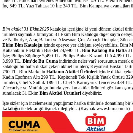
549 TL. Polosmart Wirelles Bluetooth Mouse 149 TL. Efektli Blueto
İnç 549 TL. Yazı Tahtası 10 İnç 349 TL.
Bim Kampanya avantajları i
Bim aktüel 31 Ekim2025
kataloğu içeriğine ki yeni dönem aktüel ürün
ürünleri saymakla bitmiyor. 31 Ekim Bim Kataloğu diğer sayfa detayları
ve Nalburiye, Araç Bakım ve Aksesuar, Çok Amaçlı Dolaplar, Züccaciy
Ekim Bim Kataloğu
içinde epeyce yer aldığını söyleyebiliriz. Bim
Katlanabilir Elektrikli Bisiklet 24,990 TL.
Bim Katalog Bu Hafta
31 
İşte; Philips Süpürge 5,490 TL. Philips Buhar Kazanlı Ütü 4,990 TL
3,990 TL.
Bim’de
Bu Cuma
indirimde neler var? sorusunun merak e
kataloğu bu hafta dikkat çeken aktüel ürünleri; Keysmart Baskül 
790 TL.
Bim Marketin
Haftanın Aktüel Ürünleri
içinde dikkat çeken
Kadın Eşofman Altı 299 TL. Kapitoneli Tek Kişilik Yatak Örtüsü 3
ürünleri; Chef’s Sütlük 189 TL. Chef’s Karnıyarık Tenceresi 439 T
Züccaciye ve Mutfak grubunda
yer alan aktüel ürünleri göz kamaştır
sunulacak
31 Ekim
Bim
Aktüel Ürünleri
diyebiliriz.
İşte sizler için incelemesini yaptığımız harika ürünlerle donatılmış bir
kataloğu
ile tekrar görüşmek dileğiyle…(Kaynak:www.bim.com.tr)