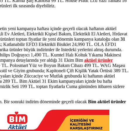
65 TL. Karma Şarj Kablosu 99 TL. House Pratic Lcd Yazı Tahtası 16
leri ilk sırasında diyebiliriz.
tin yeni kampanya haftası içinde geçerli olacak haftanın aktüel
 Ev Aletleri, Elektrikli Kişisel Bakım, Elektrikli El Aletleri, Hrdavat
rünleri toptan fiyatlar ile yeni dönemin kampanya kataloğu olan
31
ak; Katlanabilir EFD3 Elektrikli Bisiklet 24,990 TL. OLA EFD1
rika ürünler büyük indirimler ile listedeki yerlerini almış durumda.
 Philips Doğrayıcı 1,490 TL. Kumtel Halı Koltuk Yıkama Makinesi
 kampanya detaylarında yer aldığı 31 Ekim Bim
aktüel ürünler
i 349 TL. Polosmart Yüz ve Boyun Bakım Cihazı 499 TL. WAG Maşası
Tekstil ve Giyim grubunda; Kapitoneli Çift Kişilik Yatak Örtüsü 389 TL.
aları içinde Züccaciye ve Mutfak grubunda ki haftanın aktüel
va 289 TL.
Bim Aktüel 31 Ekim kampanyaları içinde bu hafta
emizlik Seti 199 TL.
toptan fiyatlarla Cuma gününden itibaren sizlere
ı. Bir sonraki indirim döneminde geçerli olacak
Bim aktüel ürünler