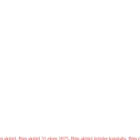
m aktüel
,
Bim aktüel 31 ekim 2025
,
Bim aktüel ürünler kataloğu
,
Bim d