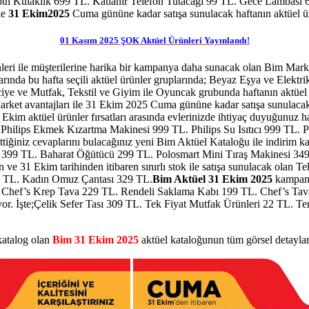
oth Kulaklık 699 TL. Katlanır Telefon Tutacağı 99 TL. Gece Lambası 
le
31 Ekim2025
Cuma gününe kadar satışa sunulacak haftanın aktüel ürün
01 Kasım 2025 ŞOK Aktüel Ürünleri Yayınlandı!
leri ile müşterilerine harika bir kampanya daha sunacak olan Bim Marke
nda bu hafta seçili aktüel ürünler gruplarında; Beyaz Eşya ve Elektrikli
e ve Mutfak, Tekstil ve Giyim ile Oyuncak grubunda haftanın aktüel ü
 Market avantajları ile 31 Ekim 2025 Cuma gününe kadar satışa sunulac
Ekim aktüel ürünler fırsatları arasında evlerinizde ihtiyaç duyuğunuz ha
. Philips Ekmek Kızartma Makinesi 999 TL. Philips Su Isıtıcı 999 TL.
ttiğiniz cevaplarını bulacağınız yeni Bim Aktüel Kataloğu ile indirim
Tartı 399 TL. Baharat Öğütücü 299 TL. Polosmart Mini Tıraş Makines
 ve 31 Ekim tarihinden itibaren sınırlı stok ile satışa sunulacak olan 
29 TL. Kadın Omuz Çantası 329 TL.
Bim Aktüel 31 Ekim 2025
kampany
L. Chef’s Krep Tava 229 TL. Rendeli Saklama Kabı 199 TL. Chef’s Ta
ıyor. İşte;Çelik Sefer Tası 309 TL. Tek Fiyat Mutfak Ürünleri 22 TL. T
 katalog olan
Bim 31 Ekim 2025
aktüel kataloğunun tüm görsel detaylar