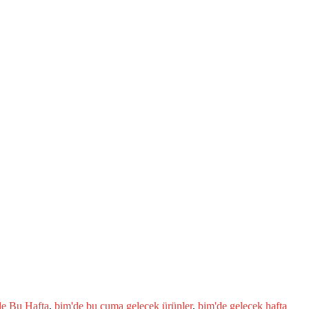
e Bu Hafta
,
bim'de bu cuma gelecek ürünler
,
bim'de gelecek hafta