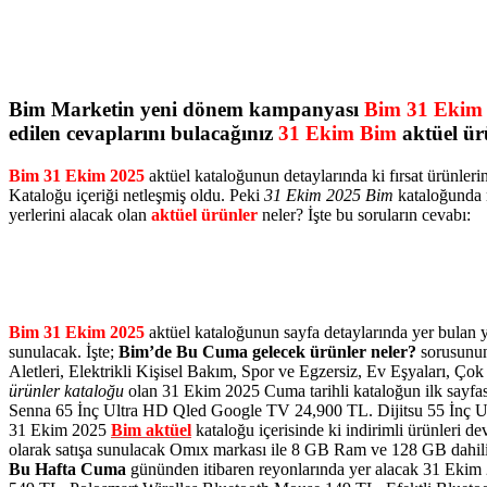
Bim Marketin yeni dönem kampanyası
Bim 31 Ekim
edilen cevaplarını bulacağınız
31 Ekim Bim
aktüel ür
Bim 31 Ekim 2025
aktüel kataloğunun detaylarında ki fırsat ürünleri
Kataloğu içeriği netleşmiş oldu. Peki
31 Ekim 2025 Bim
kataloğunda 
yerlerini alacak olan
aktüel ürünler
neler? İşte bu soruların cevabı:
Bim 31 Ekim 2025
aktüel kataloğunun sayfa detaylarında yer bulan 
sunulacak. İşte;
Bim’de Bu Cuma gelecek ürünler neler?
sorusunun 
Aletleri, Elektrikli Kişisel Bakım, Spor ve Egzersiz, Ev Eşyaları, 
ürünler kataloğu
olan 31 Ekim 2025 Cuma tarihli kataloğun ilk sayfasın
Senna 65 İnç Ultra HD Qled Google TV 24,900 TL. Dijitsu 55 İnç UHD 
31 Ekim 2025
Bim aktüel
kataloğu içerisinde ki indirimli ürünleri d
olarak satışa sunulacak Omıx markası ile 8 GB Ram ve 128 GB dahil
Bu Hafta Cuma
gününden itibaren reyonlarında yer alacak 31 Eki